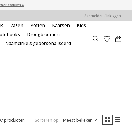
over cookies »
Aanmelden / Inloggen
ER
Vazen
Potten
Kaarsen
Kids
notebooks
Droogbloemen
Naamcirkels gepersonaliseerd
m
Sorteren op
Meest bekeken
07 producten