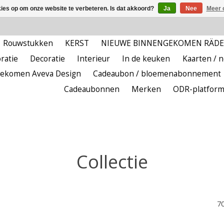
kies op om onze website te verbeteren. Is dat akkoord?
Ja
Nee
Meer 
Rouwstukken
KERST
NIEUWE BINNENGEKOMEN RÄD
ratie
Decoratie
Interieur
In de keuken
Kaarten / 
ekomen Aveva Design
Cadeaubon / bloemenabonnement
Cadeaubonnen
Merken
ODR-platfor
Collectie
7