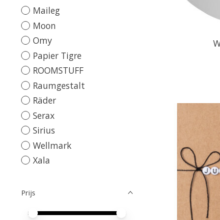
Maileg
Moon
Omy
W
Papier Tigre
ROOMSTUFF
Raumgestalt
Räder
Serax
Sirius
Wellmark
Xala
Prijs
Minimale prijswaarde
Price maximum value