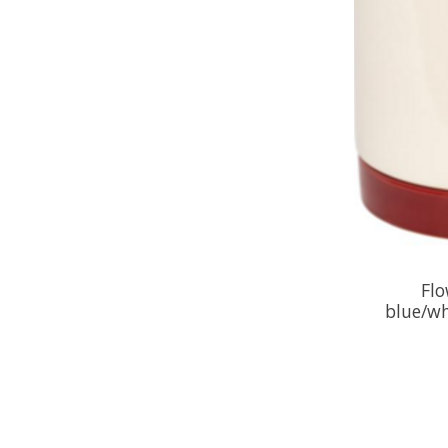
Flo
blue/wh