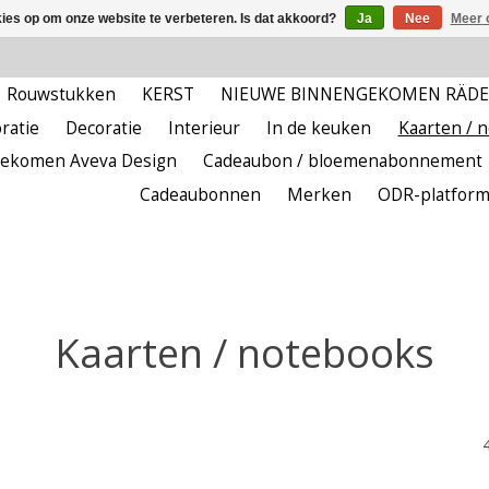
kies op om onze website te verbeteren. Is dat akkoord?
Ja
Nee
Meer 
Rouwstukken
KERST
NIEUWE BINNENGEKOMEN RÄD
ratie
Decoratie
Interieur
In de keuken
Kaarten / 
ekomen Aveva Design
Cadeaubon / bloemenabonnement
Cadeaubonnen
Merken
ODR-platfor
Kaarten / notebooks