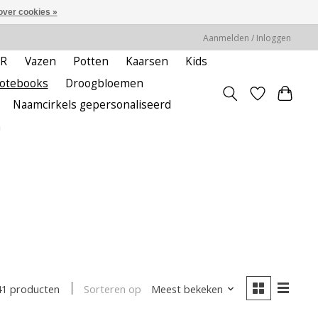
over cookies »
Aanmelden / Inloggen
ER
Vazen
Potten
Kaarsen
Kids
notebooks
Droogbloemen
Naamcirkels gepersonaliseerd
m
Sorteren op
Meest bekeken
41 producten