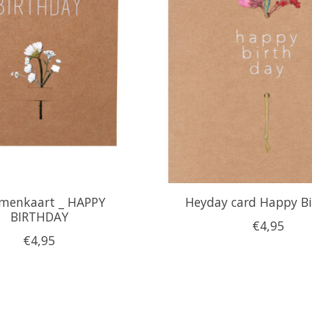
menkaart _ HAPPY
Heyday card Happy B
BIRTHDAY
€4,95
€4,95