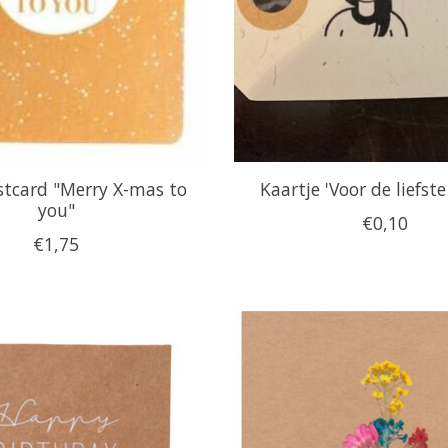
tcard "Merry X-mas to
Kaartje 'Voor de liefs
you"
€0,10
€1,75