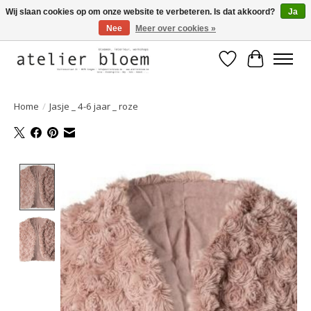
Wij slaan cookies op om onze website te verbeteren. Is dat akkoord?
Ja
Nee
Meer over cookies »
Welkom bij Atelier Bloem
Verlanglijst
Winkelwa
Home
/
Jasje _ 4-6 jaar _ roze
Product image slideshow Items