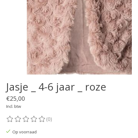
Jasje _ 4-6 jaar _ roze
€25,00
Incl. btw
(0)
De beoordeling van dit product is
0
van de 5
Op voorraad