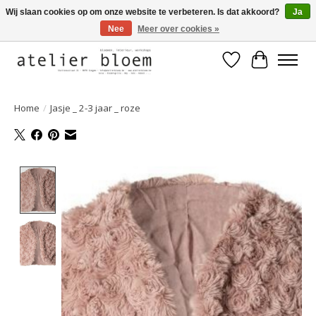
Wij slaan cookies op om onze website te verbeteren. Is dat akkoord?
Ja
Nee
Meer over cookies »
Welkom bij Atelier Bloem
Verlanglijst
Winkelwa
Home
/
Jasje _ 2-3 jaar _ roze
Product image slideshow Items