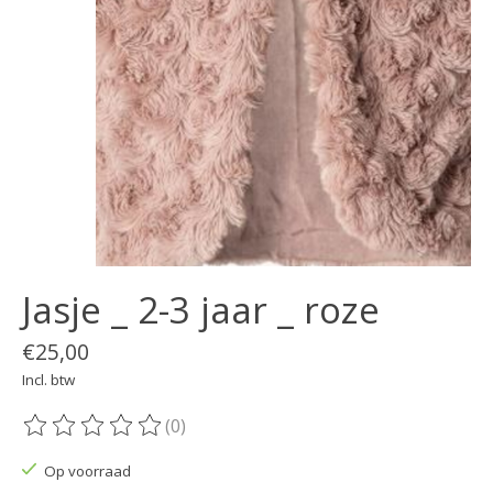
Jasje _ 2-3 jaar _ roze
€25,00
Incl. btw
(0)
De beoordeling van dit product is
0
van de 5
Op voorraad