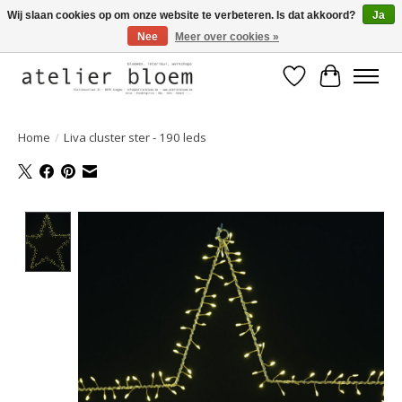
Wij slaan cookies op om onze website te verbeteren. Is dat akkoord?
Ja
Nee
Meer over cookies »
Welkom bij Atelier Bloem
Verlanglijst
Winkelwa
Home
/
Liva cluster ster - 190 leds
Product image slideshow Items