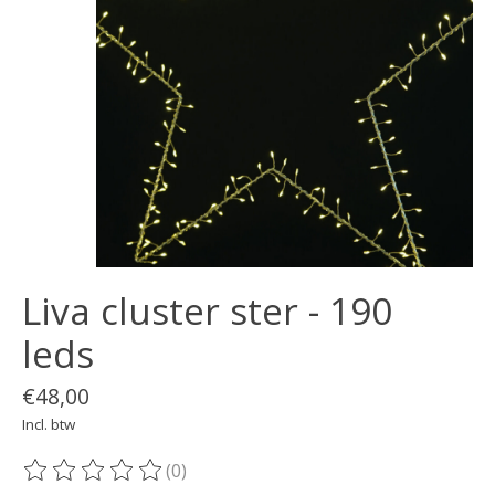
Liva cluster ster - 190
leds
€48,00
Incl. btw
(0)
De beoordeling van dit product is
0
van de 5