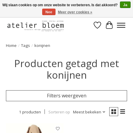
Wij slaan cookies op om onze website te verbeteren. Is dat akkoord?
Ja
Nee
Meer over cookies »
Welkom bij Atelier Bloem
Verlanglijst
Winkelwa
Home
/
Tags
/
konijnen
Producten getagd met
konijnen
Filters weergeven
1 producten
Sorteren op
Meest bekeken