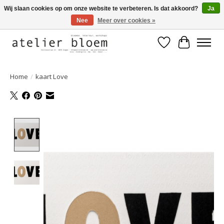
Wij slaan cookies op om onze website te verbeteren. Is dat akkoord?
Ja
Nee
Meer over cookies »
Welkom bij Atelier Bloem
Verlanglijst
Winkelwa
Home
/
kaart Love
Product image slideshow Items