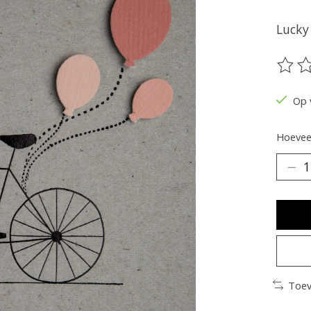
Lucky
De be
Op 
Hoeveel
Toev