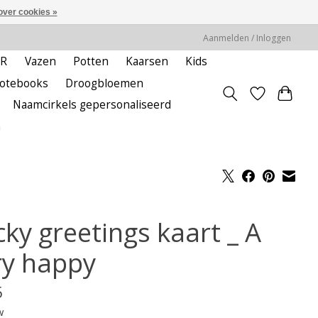
over cookies »
Aanmelden / Inloggen
ER
Vazen
Potten
Kaarsen
Kids
notebooks
Droogbloemen
Naamcirkels gepersonaliseerd
m
cky greetings kaart _ A
ry happy
5
w