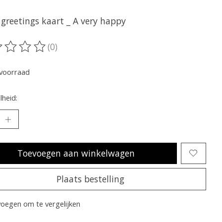
 greetings kaart _ A very happy
(0)
oordeling van dit product is
0
van de 5
voorraad
heid:
Toevoegen aan winkelwagen
Plaats bestelling
oegen om te vergelijken