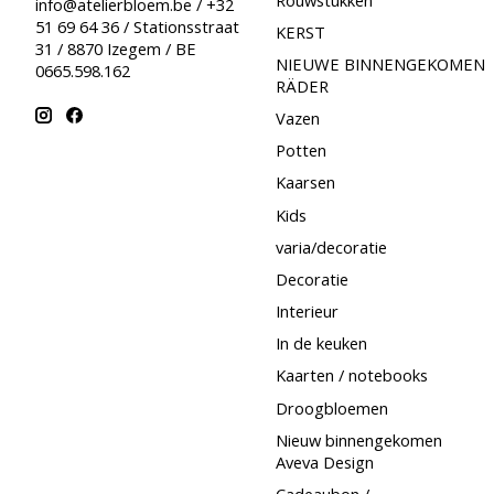
info@atelierbloem.be
/ +32
51 69 64 36 / Stationsstraat
KERST
31 / 8870 Izegem / BE
NIEUWE BINNENGEKOMEN
0665.598.162
RÄDER
Vazen
Potten
Kaarsen
Kids
varia/decoratie
Decoratie
Interieur
In de keuken
Kaarten / notebooks
Droogbloemen
Nieuw binnengekomen
Aveva Design
Cadeaubon /