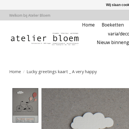
Wij slaan coo
Welkom bij Atelier Bloem
Home
Boeketten
varia/deco
Nieuw binneng
Home
/
Lucky greetings kaart _ A very happy
Product image slideshow Items