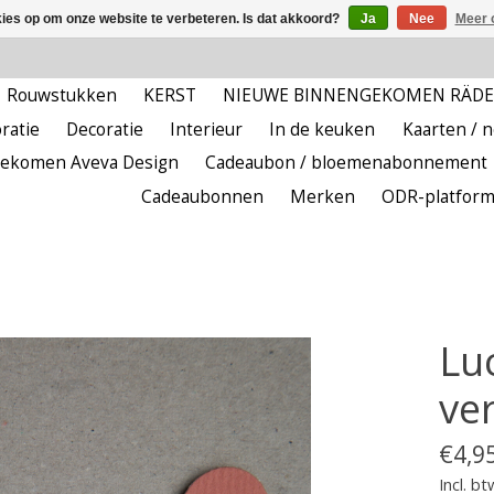
kies op om onze website te verbeteren. Is dat akkoord?
Ja
Nee
Meer 
Rouwstukken
KERST
NIEUWE BINNENGEKOMEN RÄD
ratie
Decoratie
Interieur
In de keuken
Kaarten / 
ekomen Aveva Design
Cadeaubon / bloemenabonnement
Cadeaubonnen
Merken
ODR-platfor
Lu
ve
€4,9
Incl. bt