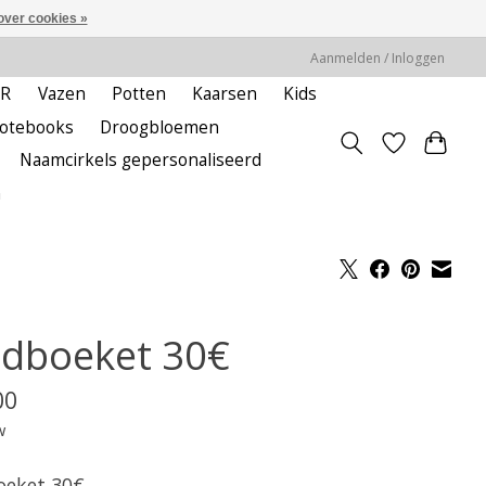
over cookies »
Aanmelden / Inloggen
ER
Vazen
Potten
Kaarsen
Kids
notebooks
Droogbloemen
Naamcirkels gepersonaliseerd
m
ldboeket 30€
00
w
oeket 30€