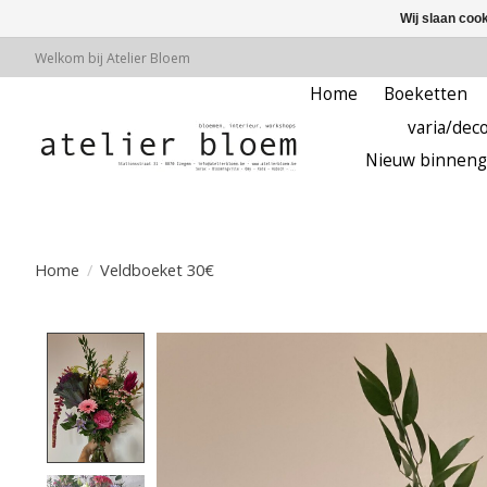
Wij slaan coo
Welkom bij Atelier Bloem
Home
Boeketten
varia/deco
Nieuw binneng
Home
/
Veldboeket 30€
Product image slideshow Items