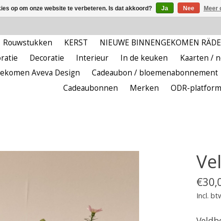
kies op om onze website te verbeteren. Is dat akkoord?
Ja
Nee
Meer 
Rouwstukken
KERST
NIEUWE BINNENGEKOMEN RÄD
ratie
Decoratie
Interieur
In de keuken
Kaarten / 
ekomen Aveva Design
Cadeaubon / bloemenabonnement
Cadeaubonnen
Merken
ODR-platfor
Ve
€30,
Incl. bt
Veldb