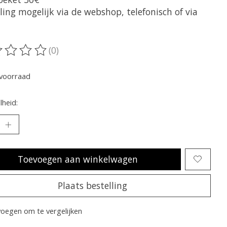
ling mogelijk via de webshop, telefonisch of via
(0)
oordeling van dit product is
0
van de 5
voorraad
heid:
Toevoegen aan winkelwagen
Plaats bestelling
oegen om te vergelijken