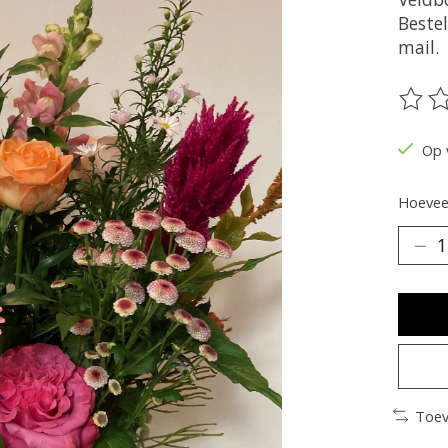
Bestel
mail.
De be
Op 
Hoeveel
Toev