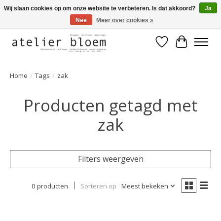
Wij slaan cookies op om onze website te verbeteren. Is dat akkoord?
Ja
Nee
Meer over cookies »
Welkom bij Atelier Bloem
Verlanglijst
Winkelwa
Home
/
Tags
/
zak
Producten getagd met
zak
Filters weergeven
0 producten
Sorteren op
Meest bekeken