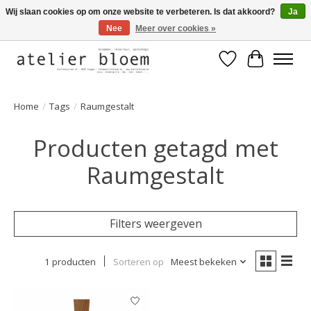
Wij slaan cookies op om onze website te verbeteren. Is dat akkoord?
Ja
Nee
Meer over cookies »
Welkom bij Atelier Bloem
Verlanglijst
Winkelwa
Home
/
Tags
/
Raumgestalt
Producten getagd met
Raumgestalt
Filters weergeven
1 producten
Sorteren op
Meest bekeken