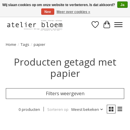
Wij slaan cookies op om onze website te verbeteren. Is dat akkoord?
Ja
Nee
Meer over cookies »
Welkom bij Atelier Bloem
Verlanglijst
Winkelwa
Home
/
Tags
/
papier
Producten getagd met
papier
Filters weergeven
0 producten
Sorteren op
Meest bekeken