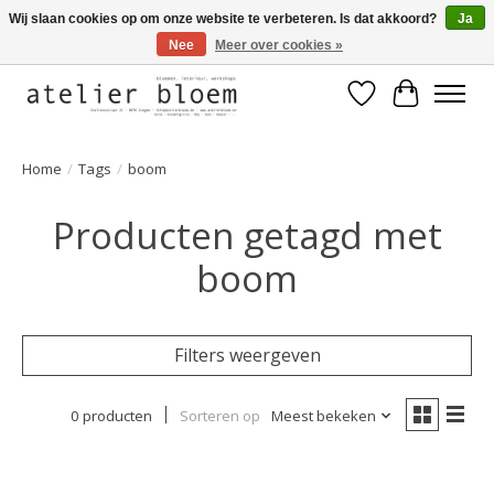
Wij slaan cookies op om onze website te verbeteren. Is dat akkoord?
Ja
Nee
Meer over cookies »
Welkom bij Atelier Bloem
Verlanglijst
Winkelwa
Home
/
Tags
/
boom
Producten getagd met
boom
Filters weergeven
0 producten
Sorteren op
Meest bekeken