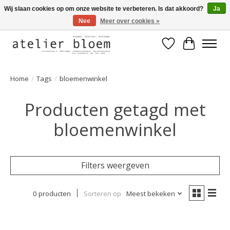
Wij slaan cookies op om onze website te verbeteren. Is dat akkoord?
Ja
Nee
Meer over cookies »
Welkom bij Atelier Bloem
Verlanglijst
Winkelwa
Home
/
Tags
/
bloemenwinkel
Producten getagd met
bloemenwinkel
Filters weergeven
0 producten
Sorteren op
Meest bekeken