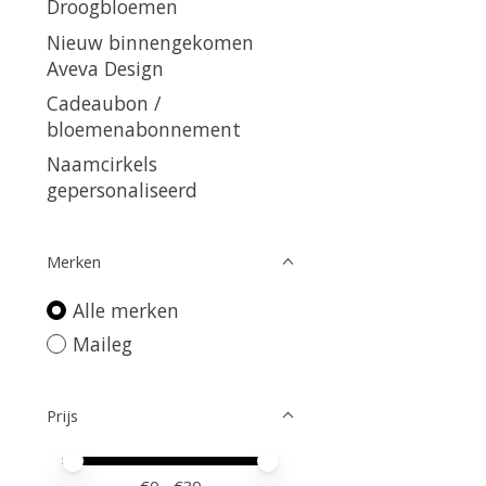
Droogbloemen
Nieuw binnengekomen
Aveva Design
Cadeaubon /
bloemenabonnement
Naamcirkels
gepersonaliseerd
Merken
Alle merken
Maileg
Prijs
Minimale prijswaarde
Price maximum value
€
0
- €
30