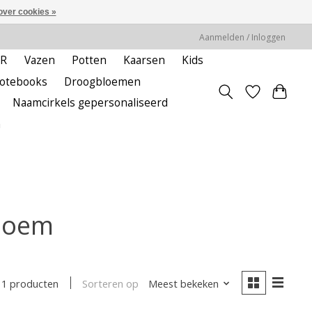
over cookies »
Aanmelden / Inloggen
ER
Vazen
Potten
Kaarsen
Kids
notebooks
Droogbloemen
Naamcirkels gepersonaliseerd
m
bloem
Sorteren op
Meest bekeken
1 producten