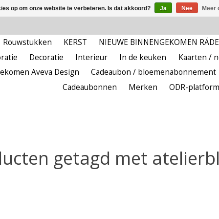
kies op om onze website te verbeteren. Is dat akkoord?
Ja
Nee
Meer 
Rouwstukken
KERST
NIEUWE BINNENGEKOMEN RÄD
ratie
Decoratie
Interieur
In de keuken
Kaarten / 
ekomen Aveva Design
Cadeaubon / bloemenabonnement
Cadeaubonnen
Merken
ODR-platfor
ucten getagd met atelier