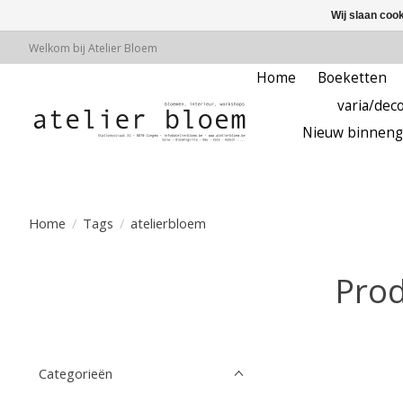
Wij slaan coo
Welkom bij Atelier Bloem
Home
Boeketten
varia/deco
Nieuw binneng
Home
/
Tags
/
atelierbloem
Prod
Categorieën