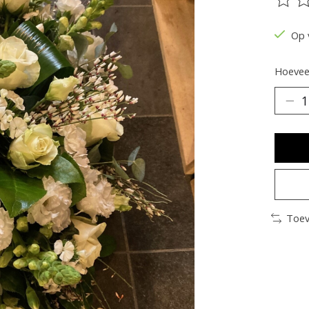
De be
Op 
Hoeveel
Toev