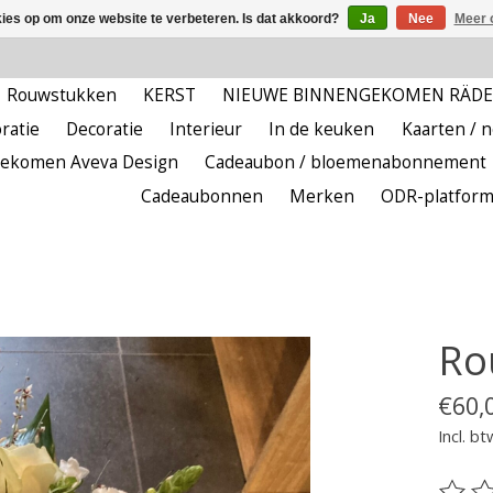
kies op om onze website te verbeteren. Is dat akkoord?
Ja
Nee
Meer 
Rouwstukken
KERST
NIEUWE BINNENGEKOMEN RÄD
ratie
Decoratie
Interieur
In de keuken
Kaarten / 
ekomen Aveva Design
Cadeaubon / bloemenabonnement
Cadeaubonnen
Merken
ODR-platfor
Ro
€60,
Incl. bt