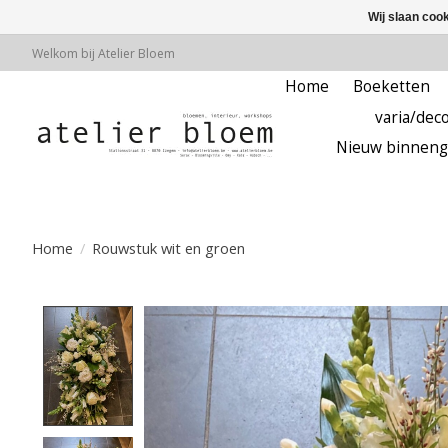
Wij slaan coo
Welkom bij Atelier Bloem
Home
Boeketten
varia/deco
Nieuw binneng
Home
/
Rouwstuk wit en groen
Product image slideshow Items