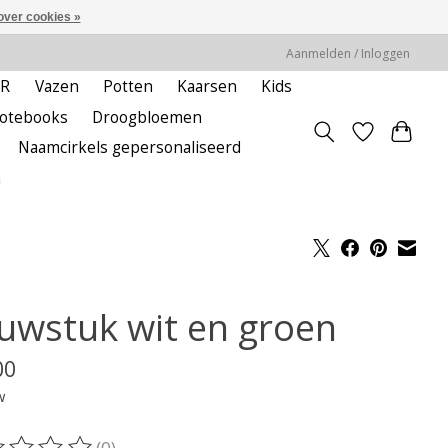
over cookies »
Aanmelden / Inloggen
ER
Vazen
Potten
Kaarsen
Kids
notebooks
Droogbloemen
Naamcirkels gepersonaliseerd
m
uwstuk wit en groen
00
w
(0)