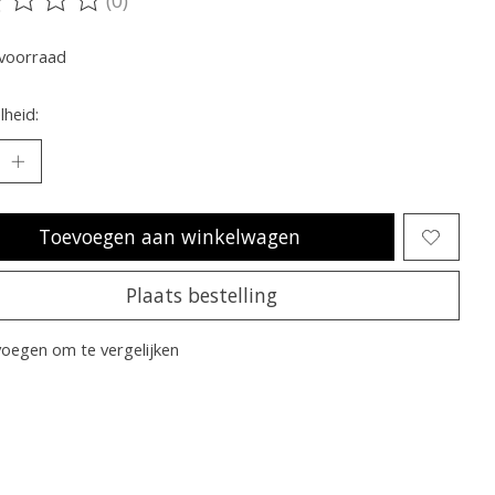
oordeling van dit product is
0
van de 5
voorraad
heid:
Toevoegen aan winkelwagen
Plaats bestelling
oegen om te vergelijken