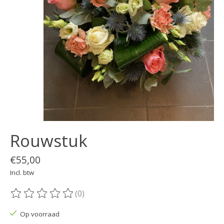
Rouwstuk
€55,00
Incl. btw
(0)
De beoordeling van dit product is
0
van de 5
Op voorraad