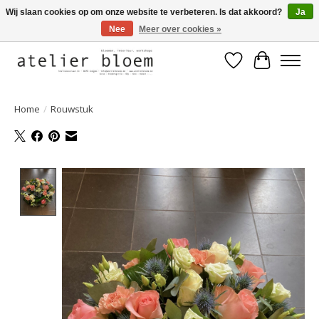
Wij slaan cookies op om onze website te verbeteren. Is dat akkoord?
Ja
Nee
Meer over cookies »
Welkom bij Atelier Bloem
Verlanglijst
Winkelwa
Home
/
Rouwstuk
Product image slideshow Items