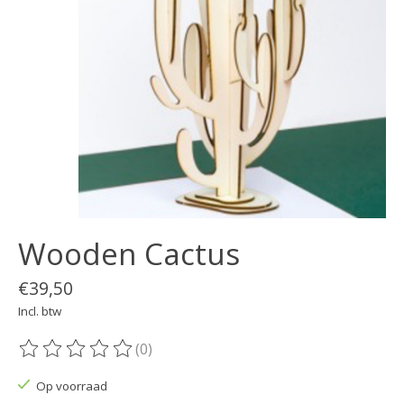
Wooden Cactus
€39,50
Incl. btw
(0)
De beoordeling van dit product is
0
van de 5
Op voorraad