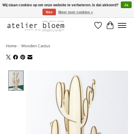
Wij slaan cookies op om onze website te verbeteren. Is dat akkoord?
Ja
Nee
Meer over cookies »
Welkom bij Atelier Bloem
Verlanglijst
Winkelwa
Home
/
Wooden Cactus
Product image slideshow Items