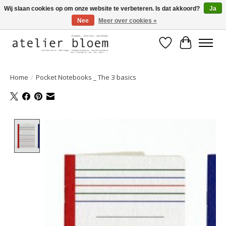
Wij slaan cookies op om onze website te verbeteren. Is dat akkoord?
Ja
Nee
Meer over cookies »
Welkom bij Atelier Bloem
Verlanglijst
Winkelwa
Home
/
Pocket Notebooks _ The 3 basics
Product image slideshow Items