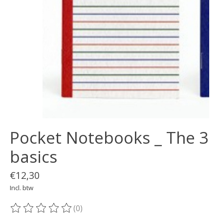
Pocket Notebooks _ The 3
basics
€12,30
Incl. btw
(0)
De beoordeling van dit product is
0
van de 5