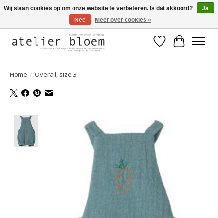
Wij slaan cookies op om onze website te verbeteren. Is dat akkoord?
Ja
Nee
Meer over cookies »
Welkom bij Atelier Bloem
Verlanglijst
Winkelwa
Home
/
Overall, size 3
Product image slideshow Items