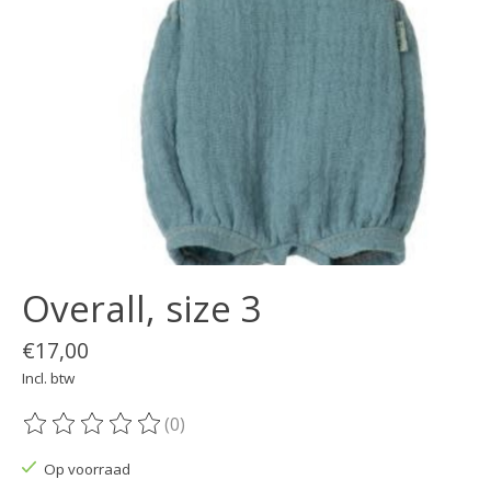
Overall, size 3
€17,00
Incl. btw
(0)
De beoordeling van dit product is
0
van de 5
Op voorraad