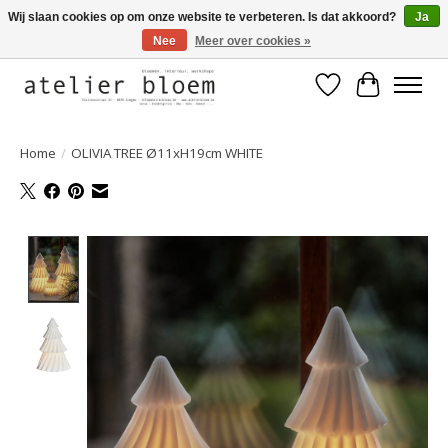
Wij slaan cookies op om onze website te verbeteren. Is dat akkoord?
Ja
Nee
Meer over cookies »
Welkom bij Atelier Bloem
Verlanglijst
Winkelwa
Home
/
OLIVIA TREE Ø11xH19cm WHITE
Product image slideshow Items