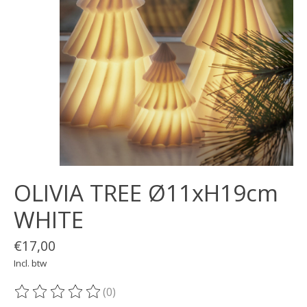
OLIVIA TREE Ø11xH19cm
WHITE
€17,00
Incl. btw
(0)
De beoordeling van dit product is
0
van de 5