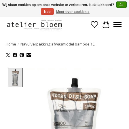
Wij slaan cookies op om onze website te verbeteren. Is dat akkoord?
Ja
Nee
Meer over cookies »
Welkom bij Atelier Bloem
Verlanglijst
Winkelwa
Home
/
Navulverpakking afwasmiddel bamboe 1L
Product image slideshow Items