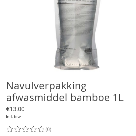
Navulverpakking
afwasmiddel bamboe 1L
€13,00
Incl. btw
(0)
De beoordeling van dit product is
0
van de 5