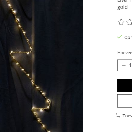
gold
De be
Op 
Hoeveel
Toev