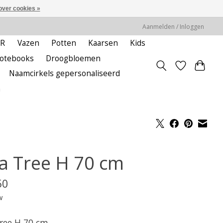
over cookies »
Aanmelden / Inloggen
ER
Vazen
Potten
Kaarsen
Kids
notebooks
Droogbloemen
Naamcirkels gepersonaliseerd
m
va Tree H 70 cm
50
w
Tree H 70 cm