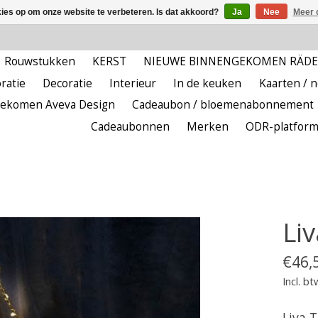
kies op om onze website te verbeteren. Is dat akkoord?
Ja
Nee
Meer 
Rouwstukken
KERST
NIEUWE BINNENGEKOMEN RÄD
ratie
Decoratie
Interieur
In de keuken
Kaarten / 
ekomen Aveva Design
Cadeaubon / bloemenabonnement
Cadeaubonnen
Merken
ODR-platfor
Li
€46,
Incl. bt
Liva 