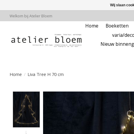
Wij slaan coo
Welkom bij Atelier Bloem
Home
Boeketten
varia/deco
Nieuw binneng
Home
/
Liva Tree H 70 cm
Product image slideshow Items