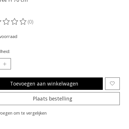
(0)
oordeling van dit product is
0
van de 5
voorraad
heid:
Toevoegen aan winkelwagen
Plaats bestelling
oegen om te vergelijken