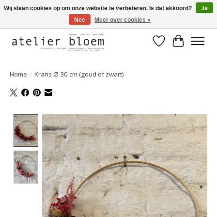
Wij slaan cookies op om onze website te verbeteren. Is dat akkoord?
Ja
Nee
Meer over cookies »
Welkom bij Atelier Bloem
Verlanglijst
Winkelwa
Home
/
Krans Ø 30 cm (goud of zwart)
Product image slideshow Items