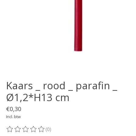
Kaars _ rood _ parafin _
Ø1,2*H13 cm
€0,30
Incl. btw
(0)
De beoordeling van dit product is
0
van de 5