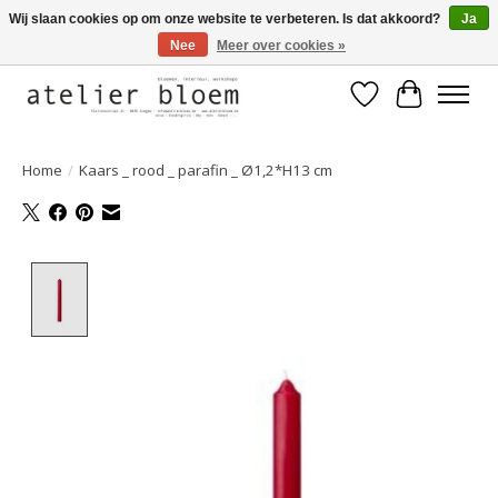
Wij slaan cookies op om onze website te verbeteren. Is dat akkoord?
Ja
Nee
Meer over cookies »
Welkom bij Atelier Bloem
Verlanglijst
Winkelwa
Home
/
Kaars _ rood _ parafin _ Ø1,2*H13 cm
Product image slideshow Items