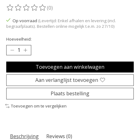
(0)
De beoordeling van dit product is
0
van de 5
Op voorraad
(Levertijd: Enkel afhalen en levering (incl.
begraafplaats). Bestellen online mogelijk t.e.m. zo 27/10)
Hoeveelheid:
Toevoegen aan winkelwagen
Aan verlanglijst toevoegen
Plaats bestelling
Toevoegen om te vergelijken
Beschrijving
Reviews (0)