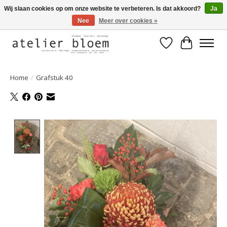
Wij slaan cookies op om onze website te verbeteren. Is dat akkoord?
Ja
Nee
Meer over cookies »
Welkom bij Atelier Bloem
Verlanglijst
Winkelwa
Home
/
Grafstuk 40
Product image slideshow Items