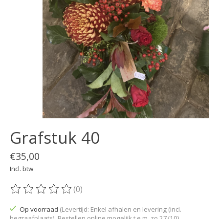
Grafstuk 40
€35,00
Incl. btw
(0)
De beoordeling van dit product is
0
van de 5
Op voorraad
(Levertijd: Enkel afhalen en levering (incl.
begraafplaats). Bestellen online mogelijk t.e.m. zo 27/10)