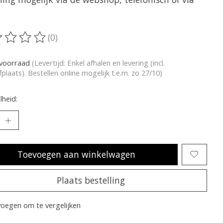
(0)
oordeling van dit product is
0
van de 5
voorraad
(Levertijd: Enkel afhalen en levering (incl.
plaats). Bestellen online mogelijk t.e.m. zo 27/10)
heid:
Toevoegen aan winkelwagen
Plaats bestelling
oegen om te vergelijken