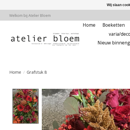
Wij slaan coo
Welkom bij Atelier Bloem
Home
Boeketten
varia/deco
Nieuw binneng
Home
/
Grafstuk 8
Product image slideshow Items