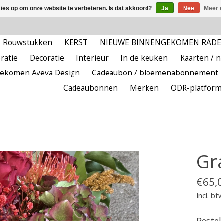
kies op om onze website te verbeteren. Is dat akkoord?
Ja
Nee
Meer 
Rouwstukken
KERST
NIEUWE BINNENGEKOMEN RÄD
ratie
Decoratie
Interieur
In de keuken
Kaarten / 
ekomen Aveva Design
Cadeaubon / bloemenabonnement
Cadeaubonnen
Merken
ODR-platfor
Gr
€65,
Incl. bt
Bestel