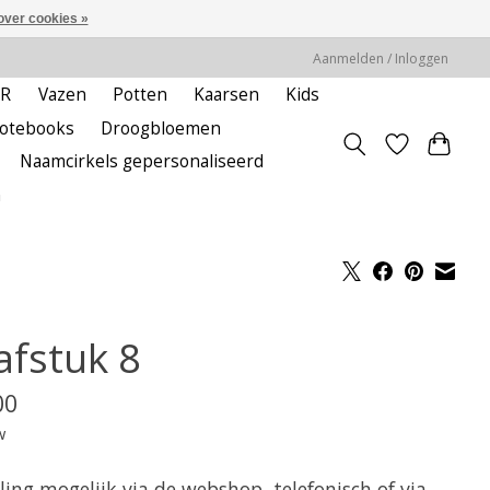
over cookies »
Aanmelden / Inloggen
ER
Vazen
Potten
Kaarsen
Kids
notebooks
Droogbloemen
Naamcirkels gepersonaliseerd
m
afstuk 8
00
w
ling mogelijk via de webshop, telefonisch of via