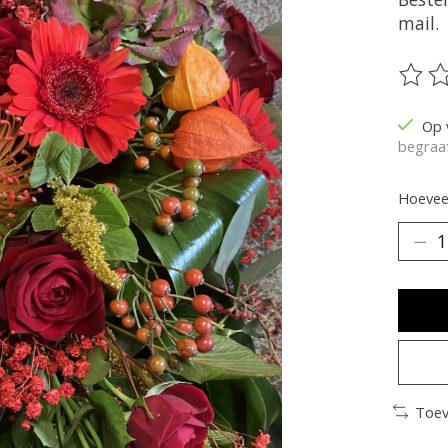
mail.
De be
Op 
begraaf
Hoeveel
Toev