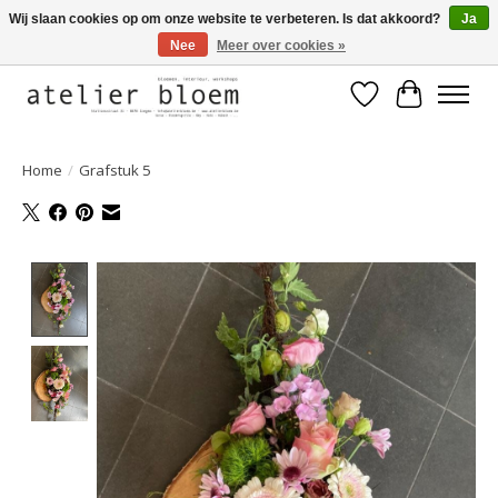
Wij slaan cookies op om onze website te verbeteren. Is dat akkoord?
Ja
Nee
Meer over cookies »
Welkom bij Atelier Bloem
Verlanglijst
Winkelwa
Home
/
Grafstuk 5
Product image slideshow Items