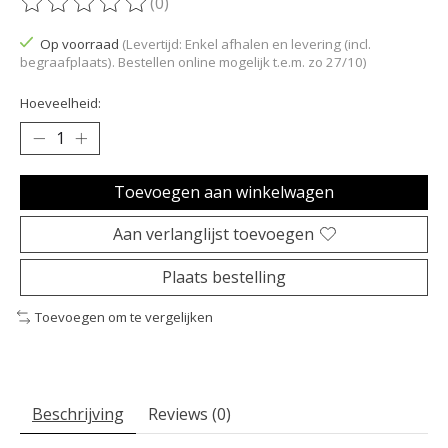
(0)
De beoordeling van dit product is
0
van de 5
Op voorraad
(Levertijd: Enkel afhalen en levering (incl.
begraafplaats). Bestellen online mogelijk t.e.m. zo 27/10)
Hoeveelheid:
Toevoegen aan winkelwagen
Aan verlanglijst toevoegen
Plaats bestelling
Toevoegen om te vergelijken
Beschrijving
Reviews (0)