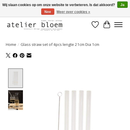
Wij slaan cookies op om onze website te verbeteren. Is dat akkoord?
Ja
Nee
Meer over cookies »
Welkom bij Atelier Bloem
Verlanglijst
Winkelwa
Home
/
Glass straw set of 4pcs lengte 21cm Dia 1cm
Product image slideshow Items