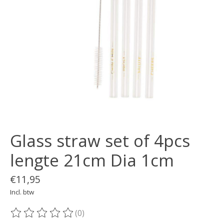
Glass straw set of 4pcs
lengte 21cm Dia 1cm
€11,95
Incl. btw
(0)
De beoordeling van dit product is
0
van de 5