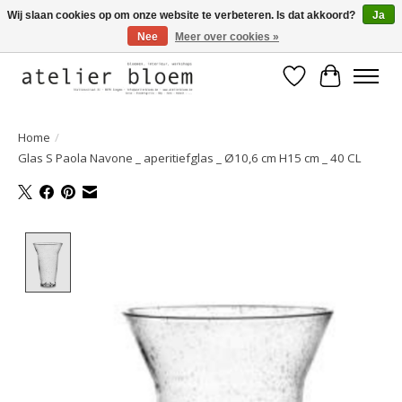
Wij slaan cookies op om onze website te verbeteren. Is dat akkoord?
Ja
Nee
Meer over cookies »
Welkom bij Atelier Bloem
Verlanglijst
Winkelwa
Home
/
Glas S Paola Navone _ aperitiefglas _ Ø10,6 cm H15 cm _ 40 CL
Product image slideshow Items