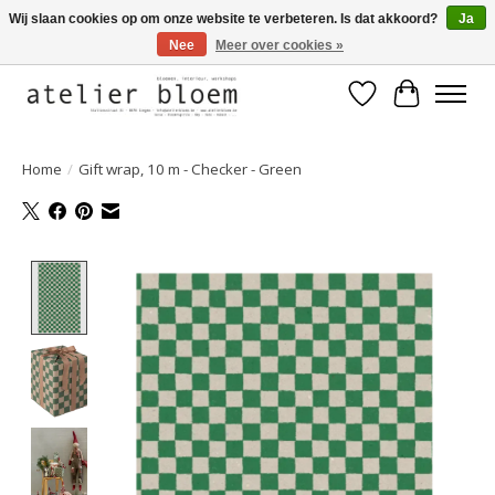
Wij slaan cookies op om onze website te verbeteren. Is dat akkoord?
Ja
Nee
Meer over cookies »
Welkom bij Atelier Bloem
Verlanglijst
Winkelwa
Home
/
Gift wrap, 10 m - Checker - Green
Product image slideshow Items