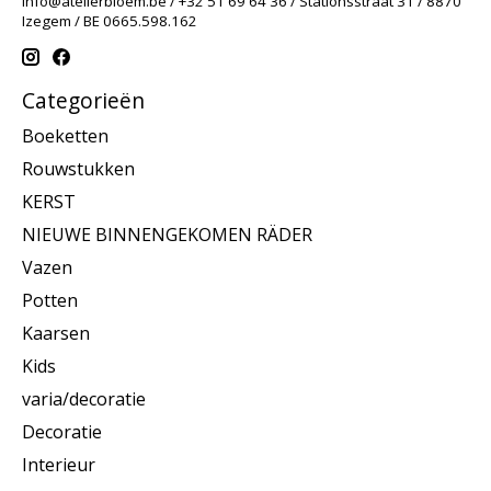
info@atelierbloem.be
/ +32 51 69 64 36 / Stationsstraat 31 / 8870
Izegem / BE 0665.598.162
Categorieën
Boeketten
Rouwstukken
KERST
NIEUWE BINNENGEKOMEN RÄDER
Vazen
Potten
Kaarsen
Kids
varia/decoratie
Decoratie
Interieur