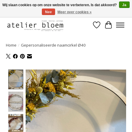
Wij slaan cookies op om onze website te verbeteren. Is dat akkoord?
Ja
Nee
Meer over cookies »
Welkom bij Atelier Bloem
Verlanglijst
Winkelwa
Home
/
Gepersonaliseerde naamcirkel Ø40
Product image slideshow Items