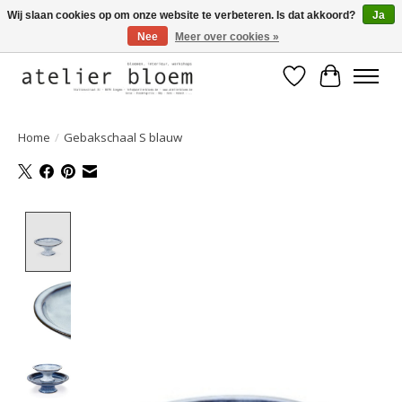
Wij slaan cookies op om onze website te verbeteren. Is dat akkoord?
Ja
Nee
Meer over cookies »
Welkom bij Atelier Bloem
Verlanglijst
Winkelwa
Home
/
Gebakschaal S blauw
Product image slideshow Items