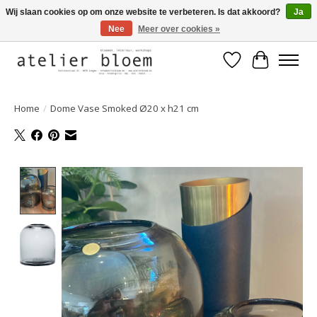
Wij slaan cookies op om onze website te verbeteren. Is dat akkoord?
Ja
Nee
Meer over cookies »
Welkom bij Atelier Bloem
Verlanglijst
Winkelwa
Home
/
Dome Vase Smoked Ø20 x h21 cm
Product image slideshow Items