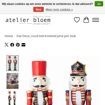
Wij slaan cookies op om onze website te verbeteren. Is dat akkoord?
Ja
Nee
Meer over cookies »
Welkom bij Atelier Bloem
Verlanglijst
Winkelwa
Home
/
Dar Deco, rood met trommel pine per stuk
Product image slideshow Items