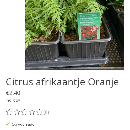
Citrus afrikaantje Oranje
€2,40
Incl. btw
(0)
De beoordeling van dit product is
0
van de 5
Op voorraad