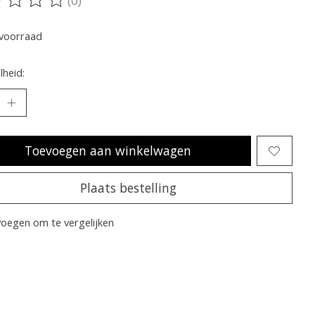
oordeling van dit product is
0
van de 5
voorraad
heid:
Toevoegen aan winkelwagen
Plaats bestelling
oegen om te vergelijken