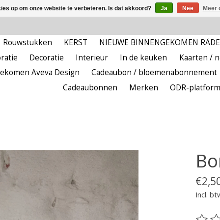
kies op om onze website te verbeteren. Is dat akkoord?
Ja
Nee
Meer 
Rouwstukken
KERST
NIEUWE BINNENGEKOMEN RÄD
ratie
Decoratie
Interieur
In de keuken
Kaarten / 
ekomen Aveva Design
Cadeaubon / bloemenabonnement
Cadeaubonnen
Merken
ODR-platfor
Bo
€2,5
Incl. bt