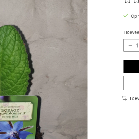
De be
Op 
Hoeveel
Toev