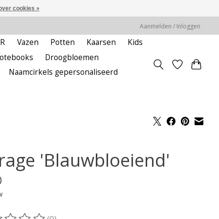
over cookies »
Aanmelden / Inloggen
ER
Vazen
Potten
Kaarsen
Kids
notebooks
Droogbloemen
Naamcirkels gepersonaliseerd
m
rage 'Blauwbloeiend'
0
w
(0)