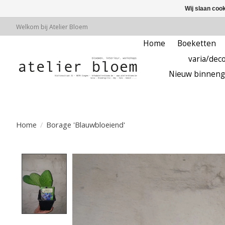
Wij slaan coo
Welkom bij Atelier Bloem
Home
Boeketten
varia/deco
Nieuw binneng
Home
/
Borage 'Blauwbloeiend'
Product image slideshow Items