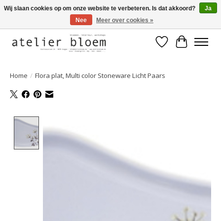
Wij slaan cookies op om onze website te verbeteren. Is dat akkoord?
Ja
Nee
Meer over cookies »
Welkom bij Atelier Bloem
Verlanglijst
Winkelwa
Home
/
Flora plat, Multi color Stoneware Licht Paars
Product image slideshow Items