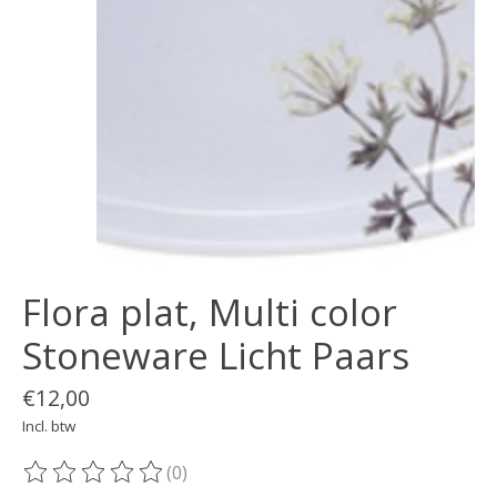
Flora plat, Multi color
Stoneware Licht Paars
€12,00
Incl. btw
(0)
De beoordeling van dit product is
0
van de 5