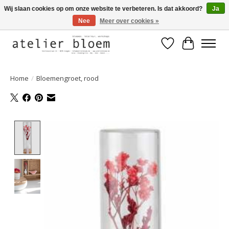
Wij slaan cookies op om onze website te verbeteren. Is dat akkoord?
Ja
Nee
Meer over cookies »
Welkom bij Atelier Bloem
Verlanglijst
Winkelwa
Home
/
Bloemengroet, rood
Product image slideshow Items