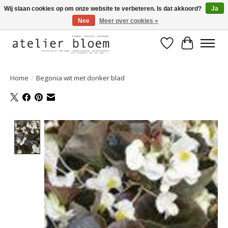
Wij slaan cookies op om onze website te verbeteren. Is dat akkoord?
Ja
Nee
Meer over cookies »
Welkom bij Atelier Bloem
Verlanglijst
Winkelwa
Home
/
Begonia wit met donker blad
Product image slideshow Items